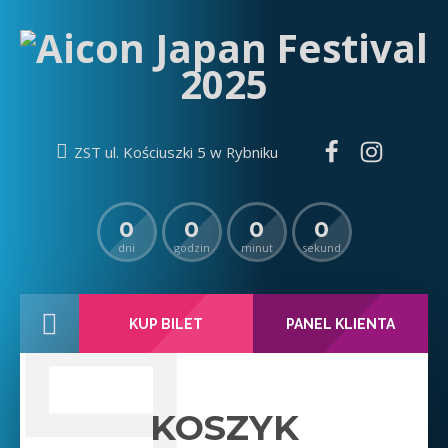
ZST ul. Kościuszki 5 w Rybniku
0
0
0
0
dni
godzin
minut
sekund

KUP BILET
PANEL KLIENTA
KOSZYK