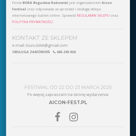
Firma
BORA Bogusław Rakowski
jest organizatorem
Aicon
Festival
oraz odpowiada za sprzedaż i obsługę sklepu
internetowego
tubilet.online
.
Sprawdź
REGULAMIN SKLEPU
oraz
POLITYKA PRYWATNOŚCI
.
KONTAKT ZE SKLEPEM
e-mail:
tsuru.bilet@gmail.com
OBSŁUGA ZAMÓWIEŃ 📞
665-243-926
FESTIWAL OD
DO
MARCA
Po więcej zapraszam na stronę wydarzenia:
AICON-FEST.PL